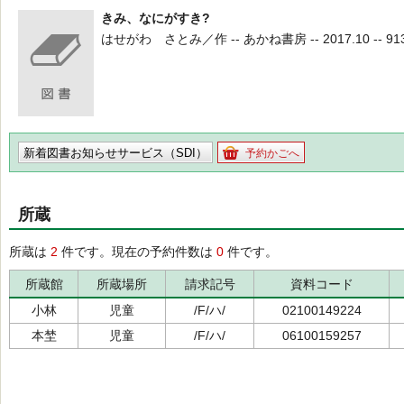
きみ、なにがすき?
はせがわ さとみ／作 -- あかね書房 -- 2017.10 -- 913
新着図書お知らせサービス（SDI）
予約かごへ
所蔵
所蔵は
2
件です。現在の予約件数は
0
件です。
所蔵館
所蔵場所
請求記号
資料コード
小林
児童
/F/ハ/
02100149224
本埜
児童
/F/ハ/
06100159257