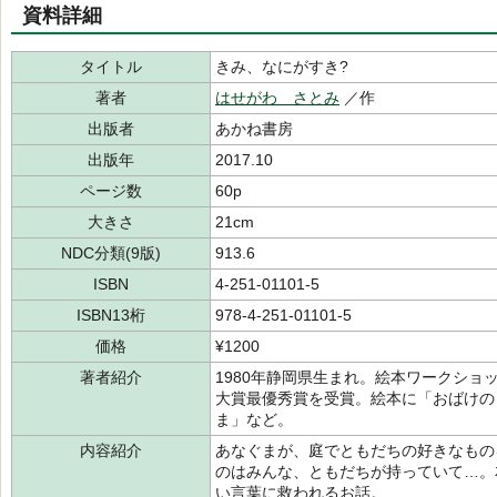
資料詳細
タイトル
きみ、なにがすき?
著者
はせがわ さとみ
／作
出版者
あかね書房
出版年
2017.10
ページ数
60p
大きさ
21cm
NDC分類(9版)
913.6
ISBN
4-251-01101-5
ISBN13桁
978-4-251-01101-5
価格
¥1200
著者紹介
1980年静岡県生まれ。絵本ワークショ
大賞最優秀賞を受賞。絵本に「おばけの
ま」など。
内容紹介
あなぐまが、庭でともだちの好きなもの
のはみんな、ともだちが持っていて…。
い言葉に救われるお話。