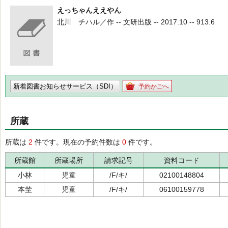
えっちゃんええやん
北川 チハル／作 -- 文研出版 -- 2017.10 -- 913.6
新着図書お知らせサービス（SDI）
予約かごへ
所蔵
所蔵は
2
件です。現在の予約件数は
0
件です。
所蔵館
所蔵場所
請求記号
資料コード
小林
児童
/F/キ/
02100148804
本埜
児童
/F/キ/
06100159778