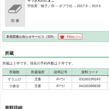
キワさんのたまご
宇佐美 牧子／作 -- ポプラ社 -- 2017.8 -- 913.6
新着図書お知らせサービス（SDI）
予約かごへ
所蔵
所蔵は
2
件です。現在の予約件数は
0
件です。
所蔵館
所蔵場所
請求記号
資料コード
そうふけ
児童
/F/ウ/
03100199243
小倉台
児童
/F/ウ/
04100388638
資料詳細