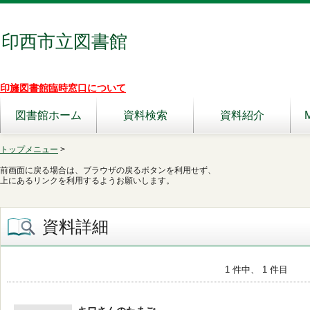
印西市立図書館
印旛図書館臨時窓口について
図書館ホーム
資料検索
資料紹介
トップメニュー
>
前画面に戻る場合は、ブラウザの戻るボタンを利用せず、
上にあるリンクを利用するようお願いします。
資料詳細
1 件中、 1 件目