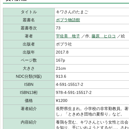
タイトル
キワさんのたまご
叢書名
ポプラ物語館
叢書巻次
73
著者
宇佐美 牧子
／作,
藤原 ヒロコ
／絵
出版者
ポプラ社
出版年
2017.8
ページ数
167p
大きさ
21cm
NDC分類(9版)
913.6
ISBN
4-591-15517-2
ISBN13桁
978-4-591-15517-2
価格
¥1200
著者紹介
長野県生まれ。小学校の非常勤教員。著
し」「ときめき団地の夏祭り」など。
内容紹介
養鶏を営む、キワさんという女性と出会
を知り、手にいれようとするが…。さわ