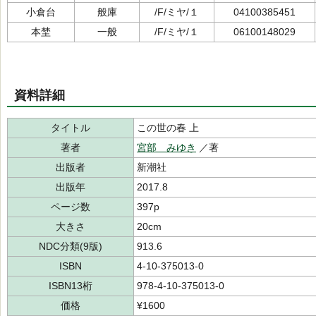
小倉台
般庫
/F/ミヤ/１
04100385451
本埜
一般
/F/ミヤ/１
06100148029
資料詳細
タイトル
この世の春 上
著者
宮部 みゆき
／著
出版者
新潮社
出版年
2017.8
ページ数
397p
大きさ
20cm
NDC分類(9版)
913.6
ISBN
4-10-375013-0
ISBN13桁
978-4-10-375013-0
価格
¥1600