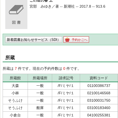
この世の春 上
宮部 みゆき／著 -- 新潮社 -- 2017.8 -- 913.6
新着図書お知らせサービス（SDI）
予約かごへ
所蔵
所蔵は
7
件です。現在の予約件数は
0
件です。
所蔵館
所蔵場所
請求記号
資料コード
大森
一般
/F/ミヤ/１
01100386737
小林
一般
/F/ミヤ/１
02100146568
そうふけ
一般
/F/ミヤ/１
03100031750
そうふけ
般庫
/F/ミヤ/１
03100183460
小倉台
一般
/F/ミヤ/１
04100255381