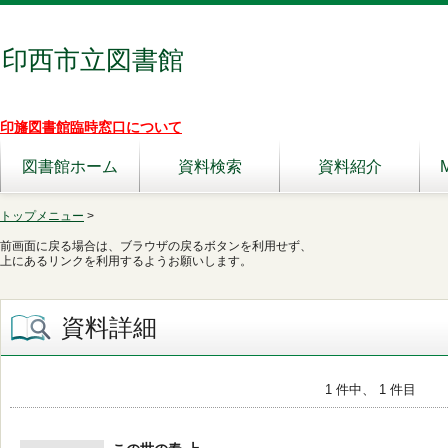
印西市立図書館
印旛図書館臨時窓口について
図書館ホーム
資料検索
資料紹介
トップメニュー
>
前画面に戻る場合は、ブラウザの戻るボタンを利用せず、
上にあるリンクを利用するようお願いします。
資料詳細
1 件中、 1 件目