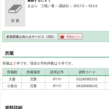
奮闘するたすく
まはら 三桃／著 -- 講談社 -- 2017.6 -- 913.6
新着図書お知らせサービス（SDI）
予約かごへ
所蔵
所蔵は
2
件です。現在の予約件数は
0
件です。
所蔵館
所蔵場所
請求記号
資料コード
大森
児童
/F/マ/
01100382231
小倉台
児童
/F/マ/
04100406141
資料詳細