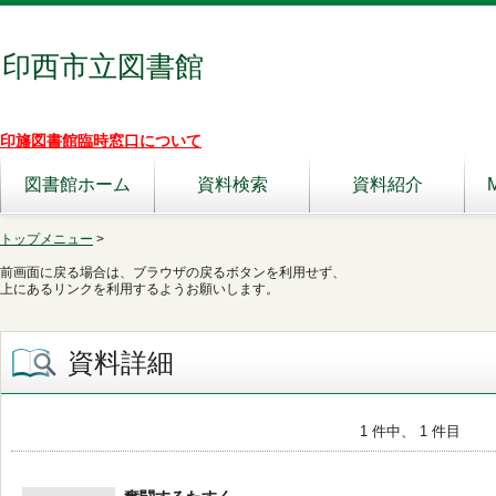
印西市立図書館
印旛図書館臨時窓口について
図書館ホーム
資料検索
資料紹介
トップメニュー
>
前画面に戻る場合は、ブラウザの戻るボタンを利用せず、
上にあるリンクを利用するようお願いします。
資料詳細
1 件中、 1 件目