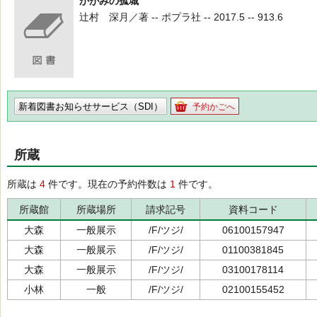
かがみの孤城
辻村 深月／著 -- ポプラ社 -- 2017.5 -- 913.6
新着図書お知らせサービス（SDI）
予約かごへ
所蔵
所蔵は
4
件です。現在の予約件数は
1
件です。
所蔵館
所蔵場所
請求記号
資料コード
大森
一般展示
/F/ツジ/
06100157947
大森
一般展示
/F/ツジ/
01100381845
大森
一般展示
/F/ツジ/
03100178114
小林
一般
/F/ツジ/
02100155452