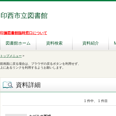
印西市立図書館
印旛図書館臨時窓口について
図書館ホーム
資料検索
資料紹介
トップメニュー
>
前画面に戻る場合は、ブラウザの戻るボタンを利用せず、
上にあるリンクを利用するようお願いします。
資料詳細
1 件中、 1 件目