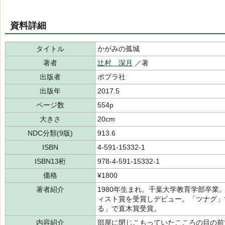
資料詳細
タイトル
かがみの孤城
著者
辻村 深月
／著
出版者
ポプラ社
出版年
2017.5
ページ数
554p
大きさ
20cm
NDC分類(9版)
913.6
ISBN
4-591-15332-1
ISBN13桁
978-4-591-15332-1
価格
¥1800
著者紹介
1980年生まれ。千葉大学教育学部卒業
ィスト賞を受賞しデビュー。「ツナグ」
る」で直木賞受賞。
内容紹介
部屋に閉じこもっていたこころの目の前