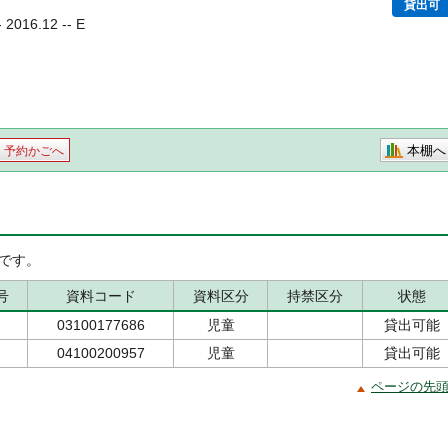
貸出可
016.12 -- E
本棚へ
予約かごへ
です。
号
資料コード
資料区分
持禁区分
状態
03100177686
児童
貸出可能
04100200957
児童
貸出可能
ページの先