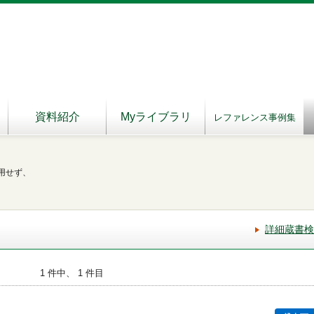
資料紹介
Myライブラリ
レファレンス事例集
用せず、
詳細蔵書検
1 件中、 1 件目