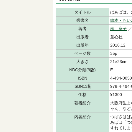
タイトル
ばあばは、
叢書名
絵本・ちい
著者
楠 章子
／
出版者
童心社
出版年
2016.12
ページ数
35p
大きさ
21×23cm
NDC分類(9版)
E
ISBN
4-494-0059
ISBN13桁
978-4-494-
価格
¥1300
著者紹介
大阪府生ま
ゃん」など
内容紹介
つばさはば
あばは「つ
すれてしま