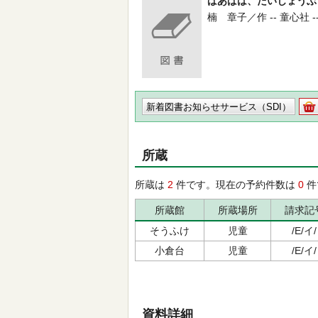
ばあばは、だいじょうぶ
楠 章子／作 -- 童心社 -- 2
新着図書お知らせサービス（SDI）
所蔵
所蔵は
2
件です。現在の予約件数は
0
件
所蔵館
所蔵場所
請求記
そうふけ
児童
/E/イ/
小倉台
児童
/E/イ/
資料詳細