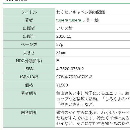
タイトル
わくせいキャベジ動物図鑑
著者
tupera tupera
／作・絵
出版者
アリス館
出版年
2016.11
ページ数
37p
大きさ
31cm
NDC分類(9版)
E
ISBN
4-7520-0769-2
ISBN13桁
978-4-7520-0769-2
価格
¥1500
著者紹介
亀山達矢と中川敦子によるユニット。絵
ョップなど幅広く活動。「しろくまのパ
「やさいさん」など。
内容紹介
銀河のかたすみにある、わくせいキャベ
たちがすんでいます。冷たくイボのある
セイなど、そこにすむ生き物たちの姿や