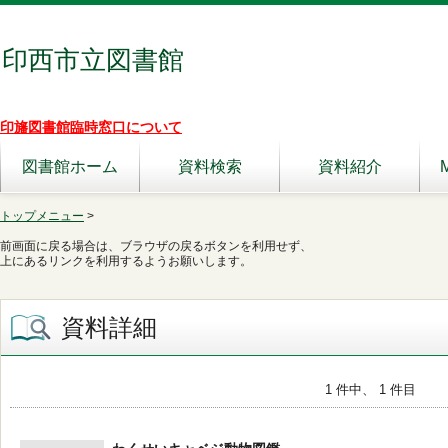
印西市立図書館
印旛図書館臨時窓口について
図書館ホーム
資料検索
資料紹介
トップメニュー
>
前画面に戻る場合は、ブラウザの戻るボタンを利用せず、
上にあるリンクを利用するようお願いします。
資料詳細
1 件中、 1 件目