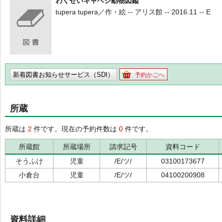
わくせいキャベジ動物図鑑
tupera tupera／作・絵 -- アリス館 -- 2016.11 -- E
新着図書お知らせサービス（SDI）
予約かごへ
所蔵
所蔵は
2
件です。現在の予約件数は
0
件です。
所蔵館
所蔵場所
請求記号
資料コード
そうふけ
児童
/E/ツ/
03100173677
小倉台
児童
/E/ツ/
04100200908
資料詳細