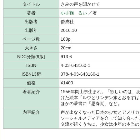
タイトル
きみの声を聞かせて
著者
小手鞠 るい
／著
出版者
偕成社
出版年
2016.10
ページ数
189p
大きさ
20cm
NDC分類(9版)
913.6
ISBN
4-03-643160-1
ISBN13桁
978-4-03-643160-1
価格
¥1400
著者紹介
1956年岡山県生まれ。「欲しいのは
けた絵本「ルウとリンデン旅とおるすば
ほかの著書に「思春期」など。
内容紹介
声が出なくなった日本の少女とアメリカ
ソーシャルメディアを介して知り合った
交流が続くうちに、少女は少年の本当の