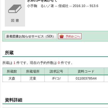
きみの声を聞かせて
小手鞠 るい／著 -- 偕成社 -- 2016.10 -- 913.6
新着図書お知らせサービス（SDI）
予約かごへ
所蔵
所蔵は
1
件です。現在の予約件数は
0
件です。
所蔵館
所蔵場所
請求記号
資料コード
大森
児童
/F/コ/
01100378544
資料詳細