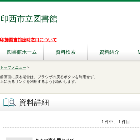
印西市立図書館
印旛図書館臨時窓口について
図書館ホーム
資料検索
資料紹介
トップメニュー
>
前画面に戻る場合は、ブラウザの戻るボタンを利用せず、
上にあるリンクを利用するようお願いします。
資料詳細
1 件中、 1 件目