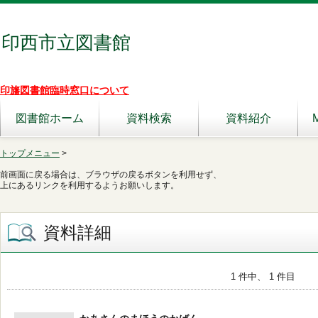
印西市立図書館
印旛図書館臨時窓口について
図書館ホーム
資料検索
資料紹介
トップメニュー
>
前画面に戻る場合は、ブラウザの戻るボタンを利用せず、
上にあるリンクを利用するようお願いします。
資料詳細
1 件中、 1 件目