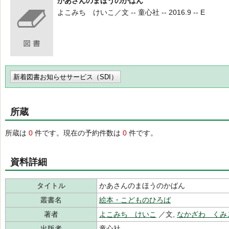
かあさんのまほうのかばん
よこみち けいこ／文 -- 童心社 -- 2016.9 -- E
新着図書お知らせサービス（SDI）
所蔵
所蔵は
0
件です。現在の予約件数は
0
件です。
資料詳細
タイトル
かあさんのまほうのかばん
叢書名
絵本・こどものひろば
著者
よこみち けいこ
／文,
なかざわ くみ
出版者
童心社