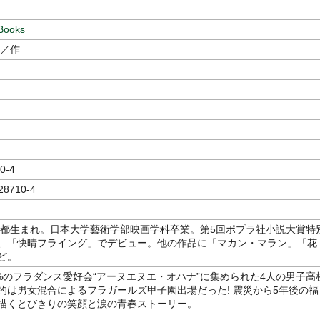
Books
／作
0-4
28710-4
東京都生まれ。日本大学藝術学部映画学科卒業。第5回ポプラ社小説大賞特
、「快晴フライング」でデビュー。他の作品に「マカン・マラン」「花
ど。
0%のフラダンス愛好会“アーヌエヌエ・オハナ”に集められた4人の男子高
的は男女混合によるフラガールズ甲子園出場だった! 震災から5年後の福
描くとびきりの笑顔と涙の青春ストーリー。