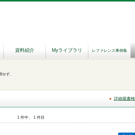
資料紹介
Myライブラリ
レファレンス事例集
用せず、
詳細蔵書検
1 件中、 1 件目