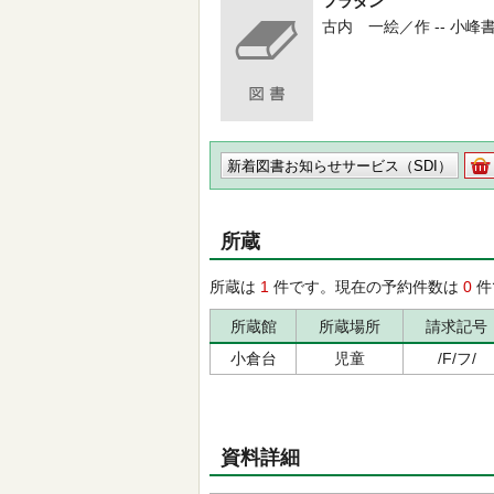
フラダン
古内 一絵／作 -- 小峰書店 --
新着図書お知らせサービス（SDI）
所蔵
所蔵は
1
件です。現在の予約件数は
0
件
所蔵館
所蔵場所
請求記号
小倉台
児童
/F/フ/
資料詳細