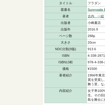
タイトル
フラダン
叢書名
Sunnyside 
著者
古内 一絵
出版者
小峰書店
出版年
2016.9
ページ数
288p
大きさ
20cm
NDC分類(9版)
913.6
ISBN
4-338-2871
ISBN13桁
978-4-338-
価格
¥1500
著者紹介
1966年
賞を受賞し
舞う里」な
内容紹介
女子率10
生。その目
島を舞台に