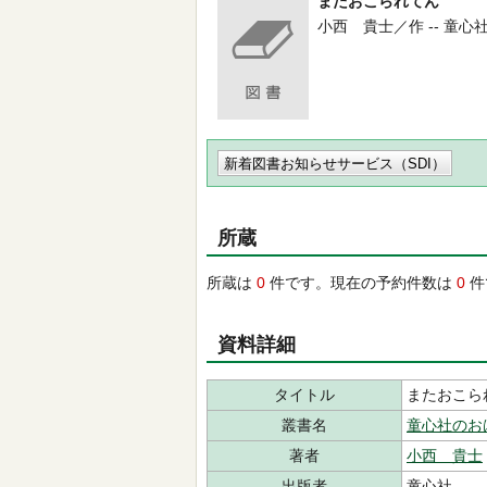
またおこられてん
小西 貴士／作 -- 童心社 -- 
新着図書お知らせサービス（SDI）
所蔵
所蔵は
0
件です。現在の予約件数は
0
件
資料詳細
タイトル
またおこら
叢書名
童心社のお
著者
小西 貴士
出版者
童心社