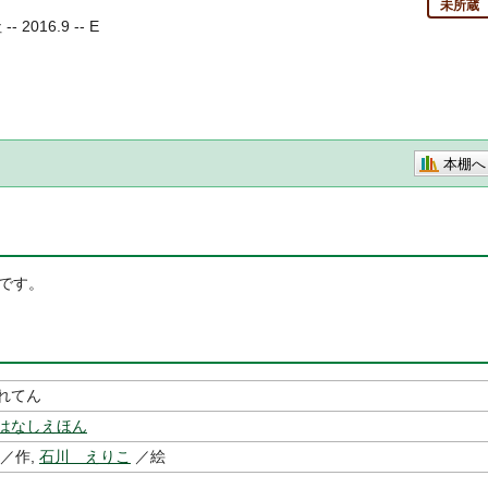
未所蔵
2016.9 -- E
本棚へ
です。
れてん
はなしえほん
／作,
石川 えりこ
／絵