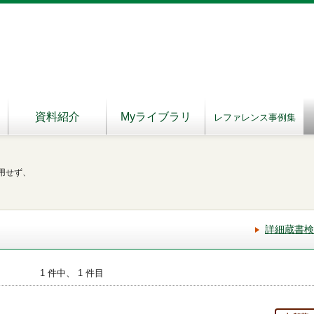
資料紹介
Myライブラリ
レファレンス事例集
用せず、
詳細蔵書検
1 件中、 1 件目