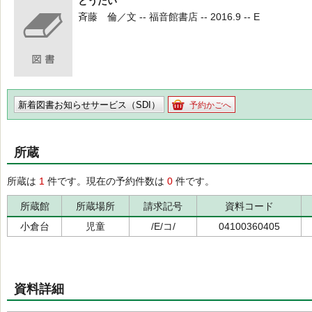
とうだい
斉藤 倫／文 -- 福音館書店 -- 2016.9 -- E
新着図書お知らせサービス（SDI）
予約かごへ
所蔵
所蔵は
1
件です。現在の予約件数は
0
件です。
所蔵館
所蔵場所
請求記号
資料コード
小倉台
児童
/E/コ/
04100360405
資料詳細