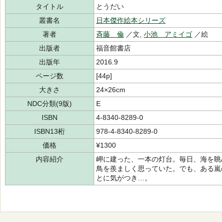
タイトル
とうだい
叢書名
日本傑作絵本シリーズ
著者
斉藤 倫
／文,
小池 アミイゴ
／絵
出版者
福音館書店
出版年
2016.9
ページ数
[44p]
大きさ
24×26cm
NDC分類(9版)
E
ISBN
4-8340-8289-0
ISBN13桁
978-4-8340-8289-0
価格
¥1300
内容紹介
岬に建った、一本の灯台。毎日、海を眺
鳥を羨ましく思っていた。でも、ある嵐
とに気がつき…。