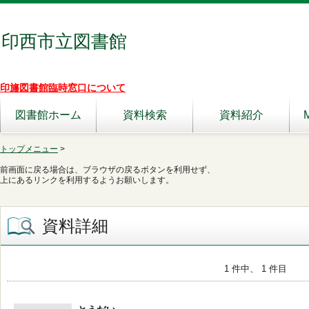
印西市立図書館
印旛図書館臨時窓口について
図書館ホーム
資料検索
資料紹介
トップメニュー
>
前画面に戻る場合は、ブラウザの戻るボタンを利用せず、
上にあるリンクを利用するようお願いします。
資料詳細
1 件中、 1 件目