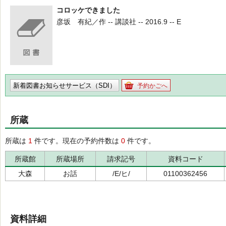
コロッケできました
彦坂 有紀／作 -- 講談社 -- 2016.9 -- E
新着図書お知らせサービス（SDI）
予約かごへ
所蔵
所蔵は
1
件です。現在の予約件数は
0
件です。
所蔵館
所蔵場所
請求記号
資料コード
大森
お話
/E/ヒ/
01100362456
資料詳細