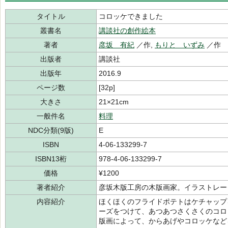
タイトル
コロッケできました
叢書名
講談社の創作絵本
著者
彦坂 有紀
／作,
もりと いずみ
／作
出版者
講談社
出版年
2016.9
ページ数
[32p]
大きさ
21×21cm
一般件名
料理
NDC分類(9版)
E
ISBN
4-06-133299-7
ISBN13桁
978-4-06-133299-7
価格
¥1200
著者紹介
彦坂木版工房の木版画家。イラストレー
内容紹介
ほくほくのフライドポテトはケチャップ
ーズをつけて、あつあつさくさくのコロ
版画によって、からあげやコロッケなど