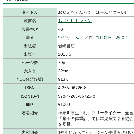
タイトル
おねえちゃんって、ほーんとつらい!
叢書名
おはなしトントン
叢書巻次
48
著者
いとう みく
／作,
つじむら あゆこ
出版者
岩崎書店
出版年
2015.5
ページ数
79p
大きさ
22cm
NDC分類(9版)
913.6
ISBN
4-265-06726-8
ISBN13桁
978-4-265-06726-8
価格
¥1000
著者紹介
神奈川県生まれ。フリーライター。全国
「糸子の体重計」で日本児童文学者協会
を受賞。
内容紹介
1年生になってから、2センチ背がのび