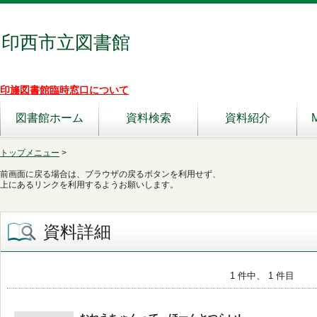
印西市立図書館
印旛図書館臨時窓口について
図書館ホーム
資料検索
資料紹介
トップメニュー
>
前画面に戻る場合は、ブラウザの戻るボタンを利用せず、
上にあるリンクを利用するようお願いします。
資料詳細
1 件中、 1 件目