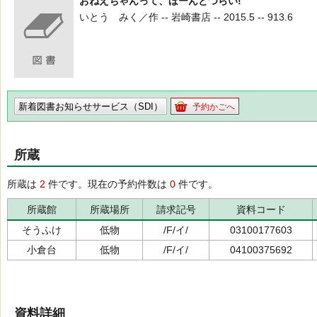
おねえちゃんって、ほーんとつらい!
いとう みく／作 -- 岩崎書店 -- 2015.5 -- 913.6
新着図書お知らせサービス（SDI）
予約かごへ
所蔵
所蔵は
2
件です。現在の予約件数は
0
件です。
所蔵館
所蔵場所
請求記号
資料コード
そうふけ
低物
/F/イ/
03100177603
小倉台
低物
/F/イ/
04100375692
資料詳細