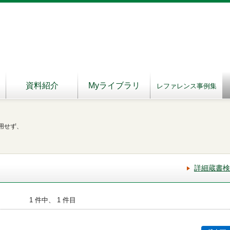
資料紹介
Myライブラリ
レファレンス事例集
用せず、
詳細蔵書検
1 件中、 1 件目