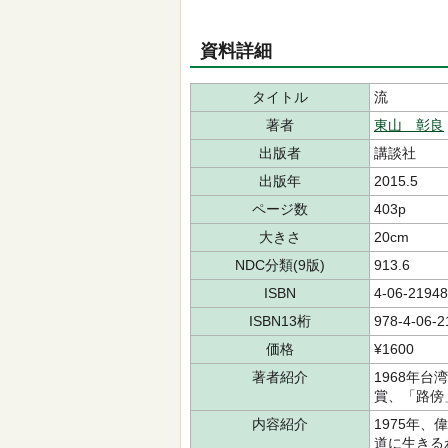
資料詳細
タイトル
流
著者
東山 彰良
出版者
講談社
出版年
2015.5
ページ数
403p
大きさ
20cm
NDC分類(9版)
913.6
ISBN
4-06-21948
ISBN13桁
978-4-06-2
価格
¥1600
著者紹介
1968年
賞、「路傍
内容紹介
1975年
道に生きる