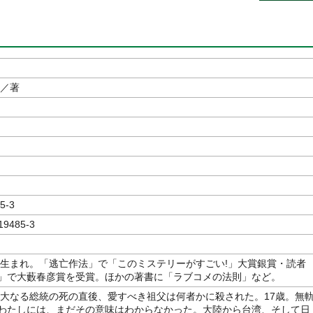
／著
5-3
19485-3
台湾生まれ。「逃亡作法」で「このミステリーがすごい!」大賞銀賞・読者
」で大藪春彦賞を受賞。ほかの著書に「ラブコメの法則」など。
、偉大なる総統の死の直後、愛すべき祖父は何者かに殺された。17歳。無
わたしには、まだその意味はわからなかった。大陸から台湾、そして日