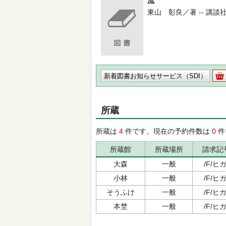
流
東山 彰良／著 -- 講談社 -- 
新着図書お知らせサービス（SDI）
所蔵
所蔵は
4
件です。現在の予約件数は
0
件
所蔵館
所蔵場所
請求記
大森
一般
/F/ヒガ
小林
一般
/F/ヒガ
そうふけ
一般
/F/ヒガ
本埜
一般
/F/ヒガ