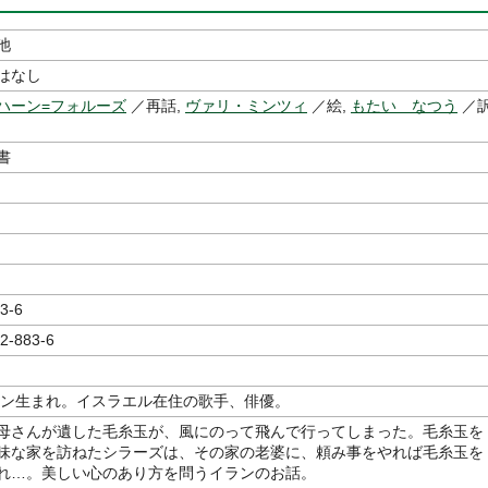
池
はなし
ハーン=フォルーズ
／再話,
ヴァリ・ミンツィ
／絵,
もたい なつう
／
書
3-6
2-883-6
イラン生まれ。イスラエル在住の歌手、俳優。
母さんが遺した毛糸玉が、風にのって飛んで行ってしまった。毛糸玉を
味な家を訪ねたシラーズは、その家の老婆に、頼み事をやれば毛糸玉を
れ…。美しい心のあり方を問うイランのお話。