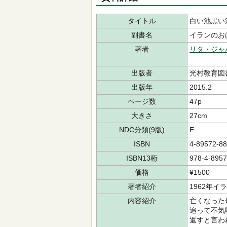
タイトル
白い池黒い
副書名
イランのお
著者
リタ・ジャ
出版者
光村教育図
出版年
2015.2
ページ数
47p
大きさ
27cm
NDC分類(9版)
E
ISBN
4-89572-88
ISBN13桁
978-4-8957
価格
¥1500
著者紹介
1962年
内容紹介
亡くなった
追って不気
返すと言わ