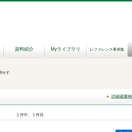
資料紹介
Myライブラリ
レファレンス事例集
用せず、
詳細蔵書検
1 件中、 1 件目