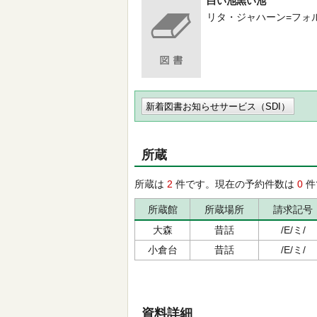
白い池黒い池
リタ・ジャハーン=フォルーズ／
新着図書お知らせサービス（SDI）
所蔵
所蔵は
2
件です。現在の予約件数は
0
件
所蔵館
所蔵場所
請求記号
大森
昔話
/E/ミ/
小倉台
昔話
/E/ミ/
資料詳細