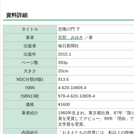
資料詳細
タイトル
悲嘆の門 下
著者
宮部 みゆき
／著
出版者
毎日新聞社
出版年
2015.1
ページ数
393p
大きさ
20cm
NDC分類(9版)
913.6
ISBN
4-620-10809-4
ISBN13桁
978-4-620-10809-4
価格
¥1600
著者紹介
1960年生まれ。東京都出身。87年「
賞を受賞してデビュー。99年「理由」で
文学賞を受賞。
内容紹介
「おまえたちの世界には、私以上の怪物