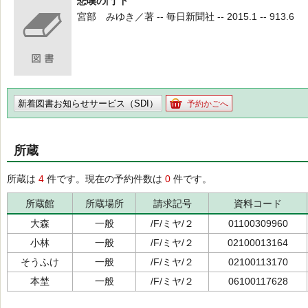
悲嘆の門 下
宮部 みゆき／著 -- 毎日新聞社 -- 2015.1 -- 913.6
新着図書お知らせサービス（SDI）
予約かごへ
所蔵
所蔵は
4
件です。現在の予約件数は
0
件です。
所蔵館
所蔵場所
請求記号
資料コード
大森
一般
/F/ミヤ/２
01100309960
小林
一般
/F/ミヤ/２
02100013164
そうふけ
一般
/F/ミヤ/２
02100113170
本埜
一般
/F/ミヤ/２
06100117628