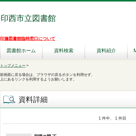
印西市立図書館
印旛図書館臨時窓口について
図書館ホーム
資料検索
資料紹介
トップメニュー
>
前画面に戻る場合は、ブラウザの戻るボタンを利用せず、
上にあるリンクを利用するようお願いします。
資料詳細
1 件中、 1 件目