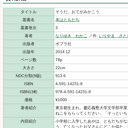
タイトル
そうだ、おてがみかこう
叢書名
本はともだち
叢書巻次
3
著者
なりゆき わかこ
／作,
いりやま さと
出版者
ポプラ社
出版年
2014.12
ページ数
78p
大きさ
22cm
NDC分類(9版)
913.6
ISBN
4-591-14231-8
ISBN13桁
978-4-591-14231-8
価格
¥1000
著者紹介
東京都生まれ。慶応義塾大学文学部卒業
ねこをもらってください」「そっといち
内容紹介
小学校に入学したあやは、ともだちがな
う。亡くなったお父さんにどこか似た、