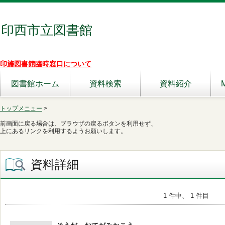
印西市立図書館
印旛図書館臨時窓口について
図書館ホーム
資料検索
資料紹介
トップメニュー
>
前画面に戻る場合は、ブラウザの戻るボタンを利用せず、
上にあるリンクを利用するようお願いします。
資料詳細
1 件中、 1 件目