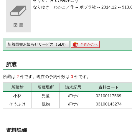
そうだ、おてがみかこう
なりゆき わかこ／作 -- ポプラ社 -- 2014.12 -- 913.
新着図書お知らせサービス（SDI）
予約かごへ
所蔵
所蔵は
2
件です。現在の予約件数は
0
件です。
所蔵館
所蔵場所
請求記号
資料コード
小林
児童
/F/ナ/
02100117569
そうふけ
低物
/F/ナ/
03100143274
資料詳細