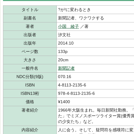
タイトル
?が!に変わるとき
副書名
新聞記者、ワクワクする
著者
小国 綾子
／著
出版者
汐文社
出版年
2014.10
ページ数
133p
大きさ
20cm
一般件名
新聞記者
NDC分類(9版)
070.16
ISBN
4-8113-2135-6
ISBN13桁
978-4-8113-2135-6
価格
¥1400
著者紹介
1966年大阪生まれ。毎日新聞社勤務
た」でミズノスポーツライター賞(優秀
の少女たち」など。
内容紹介
人に会う。そして、疑問符を感嘆符に変