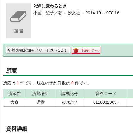
?が!に変わるとき
小国 綾子／著 -- 汐文社 -- 2014.10 -- 070.16
新着図書お知らせサービス（SDI）
予約かごへ
所蔵
所蔵は
1
件です。現在の予約件数は
0
件です。
所蔵館
所蔵場所
請求記号
資料コード
大森
児童
/070/オ/
01100320694
資料詳細