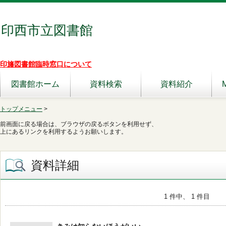
印西市立図書館
印旛図書館臨時窓口について
図書館ホーム
資料検索
資料紹介
トップメニュー
>
前画面に戻る場合は、ブラウザの戻るボタンを利用せず、
上にあるリンクを利用するようお願いします。
資料詳細
1 件中、 1 件目