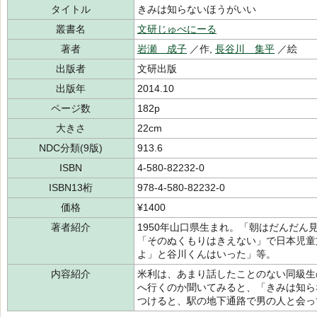
タイトル
きみは知らないほうがいい
叢書名
文研じゅべにーる
著者
岩瀬 成子
／作,
長谷川 集平
／絵
出版者
文研出版
出版年
2014.10
ページ数
182p
大きさ
22cm
NDC分類(9版)
913.6
ISBN
4-580-82232-0
ISBN13桁
978-4-580-82232-0
価格
¥1400
著者紹介
1950年山口県生まれ。「朝はだんだ
「そのぬくもりはきえない」で日本児童
よ」と谷川くんはいった」等。
内容紹介
米利は、あまり話したことのない同級生
へ行くのか聞いてみると、「きみは知ら
つけると、駅の地下通路で男の人と会っ