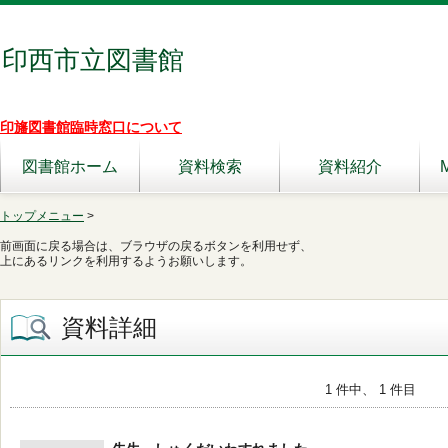
印西市立図書館
印旛図書館臨時窓口について
図書館ホーム
資料検索
資料紹介
トップメニュー
>
前画面に戻る場合は、ブラウザの戻るボタンを利用せず、
上にあるリンクを利用するようお願いします。
資料詳細
1 件中、 1 件目