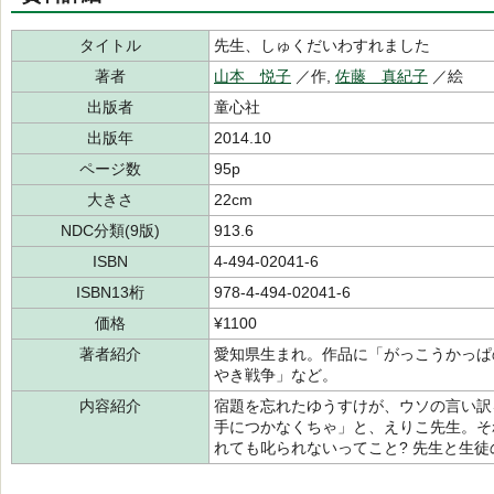
タイトル
先生、しゅくだいわすれました
著者
山本 悦子
／作,
佐藤 真紀子
／絵
出版者
童心社
出版年
2014.10
ページ数
95p
大きさ
22cm
NDC分類(9版)
913.6
ISBN
4-494-02041-6
ISBN13桁
978-4-494-02041-6
価格
¥1100
著者紹介
愛知県生まれ。作品に「がっこうかっぱ
やき戦争」など。
内容紹介
宿題を忘れたゆうすけが、ウソの言い訳
手につかなくちゃ」と、えりこ先生。そ
れても叱られないってこと? 先生と生