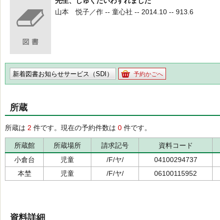
先生、しゅくだいわすれました
山本 悦子／作 -- 童心社 -- 2014.10 -- 913.6
新着図書お知らせサービス（SDI）
予約かごへ
所蔵
所蔵は
2
件です。現在の予約件数は
0
件です。
所蔵館
所蔵場所
請求記号
資料コード
小倉台
児童
/F/ヤ/
04100294737
本埜
児童
/F/ヤ/
06100115952
資料詳細