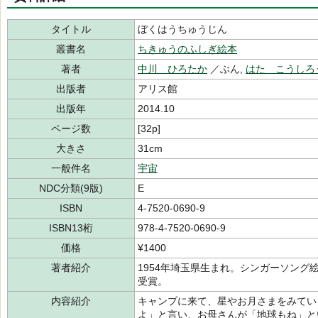
タイトル
ぼくはうちゅうじん
叢書名
ちきゅうのふしぎ絵本
著者
中川 ひろたか
／ぶん,
はた こうしろ
出版者
アリス館
出版年
2014.10
ページ数
[32p]
大きさ
31cm
一般件名
宇宙
NDC分類(9版)
E
ISBN
4-7520-0690-9
ISBN13桁
978-4-7520-0690-9
価格
¥1400
著者紹介
1954年埼玉県生まれ。シンガーソン
受賞。
内容紹介
キャンプに来て、星やお月さまをみてい
よ」と言い、お母さんが「地球もね」と