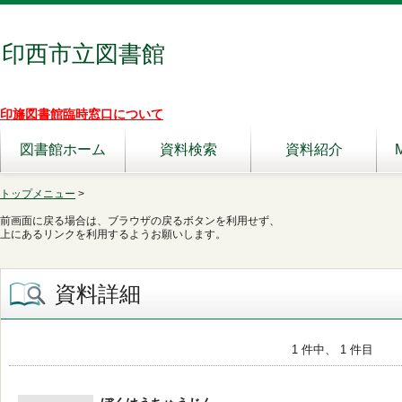
印西市立図書館
印旛図書館臨時窓口について
図書館ホーム
資料検索
資料紹介
トップメニュー
>
前画面に戻る場合は、ブラウザの戻るボタンを利用せず、
上にあるリンクを利用するようお願いします。
資料詳細
1 件中、 1 件目