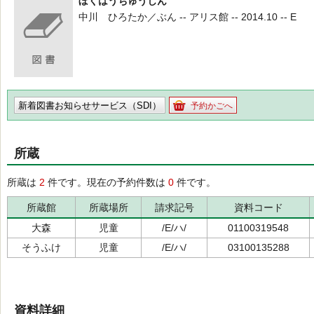
ぼくはうちゅうじん
中川 ひろたか／ぶん -- アリス館 -- 2014.10 -- E
新着図書お知らせサービス（SDI）
予約かごへ
所蔵
所蔵は
2
件です。現在の予約件数は
0
件です。
所蔵館
所蔵場所
請求記号
資料コード
大森
児童
/E/ハ/
01100319548
そうふけ
児童
/E/ハ/
03100135288
資料詳細