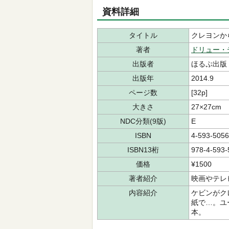
資料詳細
タイトル
クレヨンか
著者
ドリュー・
出版者
ほるぷ出版
出版年
2014.9
ページ数
[32p]
大きさ
27×27cm
NDC分類(9版)
E
ISBN
4-593-5056
ISBN13桁
978-4-593-
価格
¥1500
著者紹介
映画やテレ
内容紹介
ケビンがク
紙で…。ユ
本。