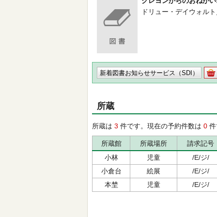
クレヨンからのおねがい
ドリュー・デイウォルト／文 --
新着図書お知らせサービス（SDI）
所蔵
所蔵は
3
件です。現在の予約件数は
0
件
所蔵館
所蔵場所
請求記号
小林
児童
/E/ジ/
小倉台
絵展
/E/ジ/
本埜
児童
/E/ジ/