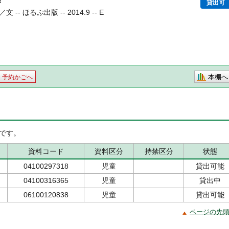
!
貸出可
 ほるぷ出版 -- 2014.9 -- E
本棚へ
予約かごへ
です。
資料コード
資料区分
持禁区分
状態
04100297318
児童
貸出可能
04100316365
児童
貸出中
06100120838
児童
貸出可能
ページの先