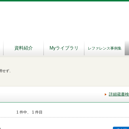
資料紹介
Myライブラリ
レファレンス事例集
用せず、
詳細蔵書検
1 件中、 1 件目