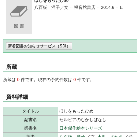
ほしをもったひめ
八百板 洋子／文 -- 福音館書店 -- 2014.6 -- E
新着図書お知らせサービス（SDI）
所蔵
所蔵は
0
件です。現在の予約件数は
0
件です。
資料詳細
タイトル
ほしをもったひめ
副書名
セルビアのむかしばなし
叢書名
日本傑作絵本シリーズ
著者
八百板 洋子
／文,
小沢 さかえ
／絵