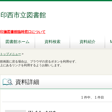
印西市立図書館
印旛図書館臨時窓口について
図書館ホーム
資料検索
資料紹介
トップメニュー
>
前画面に戻る場合は、ブラウザの戻るボタンを利用せず、
上にあるリンクを利用するようお願いします。
資料詳細
1 件中、 1 件目