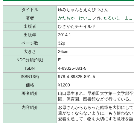
タイトル
ゆみちゃんとえんぴつさん
著者
かたおか けいこ
／作,
たるいし まこ
出版者
ひさかたチャイルド
出版年
2014.1
ページ数
32p
大きさ
26cm
NDC分類(9版)
E
ISBN
4-89325-891-5
ISBN13桁
978-4-89325-891-5
価格
¥1200
著者紹介
山口県生まれ。早稲田大学第一文学部卒業
園、保育園、図書館などで行っている。
内容紹介
お母さんからもらった鉛筆を大切にして
筆がなくならないように、もう使わない
愛着を通して、物を大切にする意味を語