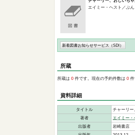
チャーリー、おじいちゃ
エイミー・ヘスト／ぶん -- 岩
新着図書お知らせサービス（SDI）
所蔵
所蔵は
0
件です。現在の予約件数は
0
件
資料詳細
タイトル
チャーリー
著者
エイミー・
出版者
岩崎書店
出版年
2013.12