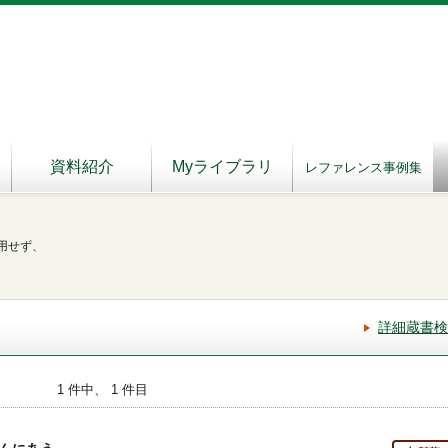
資料紹介
Myライブラリ
レファレンス事例集
用せず、
詳細蔵書検
1 件中、 1 件目