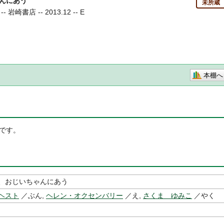
んにあう
未所蔵
崎書店 -- 2013.12 -- E
本棚へ
です。
、おじいちゃんにあう
ヘスト
／ぶん,
ヘレン・オクセンバリー
／え,
さくま ゆみこ
／やく