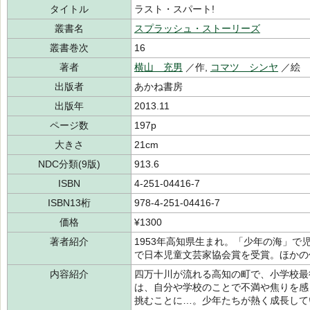
タイトル
ラスト・スパート!
叢書名
スプラッシュ・ストーリーズ
叢書巻次
16
著者
横山 充男
／作,
コマツ シンヤ
／絵
出版者
あかね書房
出版年
2013.11
ページ数
197p
大きさ
21cm
NDC分類(9版)
913.6
ISBN
4-251-04416-7
ISBN13桁
978-4-251-04416-7
価格
¥1300
著者紹介
1953年高知県生まれ。「少年の海」で
で日本児童文芸家協会賞を受賞。ほかの
内容紹介
四万十川が流れる高知の町で、小学校最
は、自分や学校のことで不満や焦りを感
挑むことに…。少年たちが熱く成長して