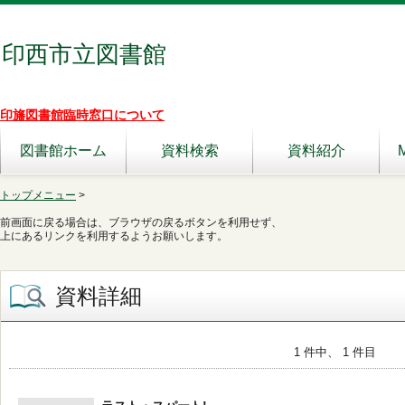
印西市立図書館
印旛図書館臨時窓口について
図書館ホーム
資料検索
資料紹介
トップメニュー
>
前画面に戻る場合は、ブラウザの戻るボタンを利用せず、
上にあるリンクを利用するようお願いします。
資料詳細
1 件中、 1 件目