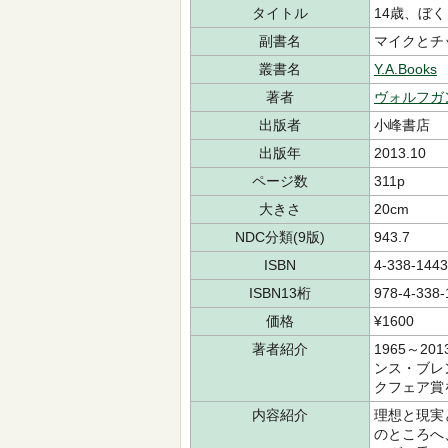
タイトル
14歳、ぼ
副書名
マイクとチ
叢書名
Y.A.Books
著者
ヴォルフガ
出版者
小峰書店
出版年
2013.10
ページ数
311p
大きさ
20cm
NDC分類(9版)
943.7
ISBN
4-338-1443
ISBN13桁
978-4-338-
価格
¥1600
著者紹介
1965～
ンス・ブレ
クフェア賞
内容紹介
理想と現実
のところへ