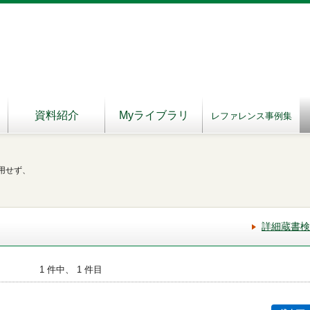
資料紹介
Myライブラリ
レファレンス事例集
用せず、
詳細蔵書検
1 件中、 1 件目