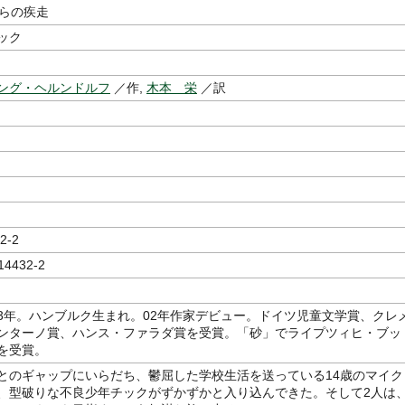
くらの疾走
ック
ング・ヘルンドルフ
／作,
木本 栄
／訳
2-2
14432-2
2013年。ハンブルク生まれ。02年作家デビュー。ドイツ児童文学賞、クレ
ンターノ賞、ハンス・ファラダ賞を受賞。「砂」でライプツィヒ・ブッ
を受賞。
とのギャップにいらだち、鬱屈した学校生活を送っている14歳のマイク
、型破りな不良少年チックがずかずかと入り込んできた。そして2人は