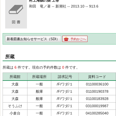
村上海賊の娘 上巻
和田 竜／著 -- 新潮社 -- 2013.10 -- 913.6
新着図書お知らせサービス（SDI）
予約かごへ
所蔵
所蔵は
6
件です。現在の予約件数は
0
件です。
所蔵館
所蔵場所
請求記号
資料コード
大森
一般
/F/ワダ/１
01100036100
大森
般庫
/F/ワダ/１
01100190378
大森
般庫
/F/ワダ/１
01100183928
そうふけ
一般
/F/ワダ/１
03100019987
小倉台
一般
/F/ワダ/１
04100285040