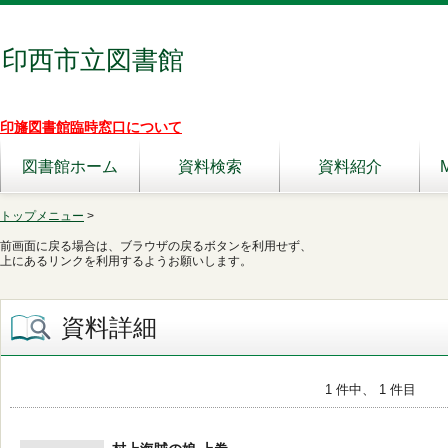
印西市立図書館
印旛図書館臨時窓口について
図書館ホーム
資料検索
資料紹介
トップメニュー
>
前画面に戻る場合は、ブラウザの戻るボタンを利用せず、
上にあるリンクを利用するようお願いします。
資料詳細
1 件中、 1 件目