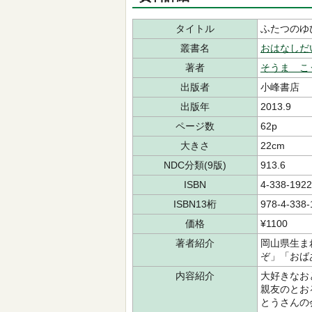
タイトル
ふたつのゆ
叢書名
おはなしだ
著者
そうま こ
出版者
小峰書店
出版年
2013.9
ページ数
62p
大きさ
22cm
NDC分類(9版)
913.6
ISBN
4-338-1922
ISBN13桁
978-4-338-
価格
¥1100
著者紹介
岡山県生ま
ぞ」「おば
内容紹介
大好きなお
親友のとお
とうさんの