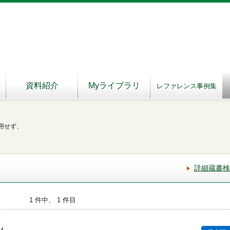
資料紹介
Myライブラリ
レファレンス事例集
用せず、
詳細蔵書検
1 件中、 1 件目