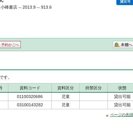
ん
貸出可
店 -- 2013.9 -- 913.6
本棚へ
予約かごへ
です。
号
資料コード
資料区分
持禁区分
状態
01100320686
児童
貸出可能
03100143282
児童
貸出可能
ページの先