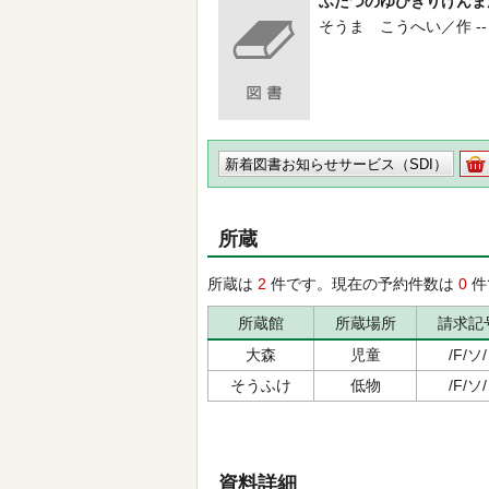
ふたつのゆびきりげんま
そうま こうへい／作 -- 小峰書
新着図書お知らせサービス（SDI）
所蔵
所蔵は
2
件です。現在の予約件数は
0
件
所蔵館
所蔵場所
請求記
大森
児童
/F/ソ/
そうふけ
低物
/F/ソ/
資料詳細