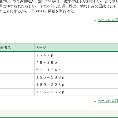
区Y町。つまみ簪職人・源二郎の弟子、徹平の様子がおかしい。どうや
間にゆすられたらしい。それを知った源二郎は、幼なじみの国政ととも
ことにするが-。『Cobalt』掲載を単行本化。
ページの先
著者名
ページ
７～４７ｐ
４９～８９ｐ
９１～１２４ｐ
１２５～１８８ｐ
１８９～２２３ｐ
２２５～２６２ｐ
ページの先