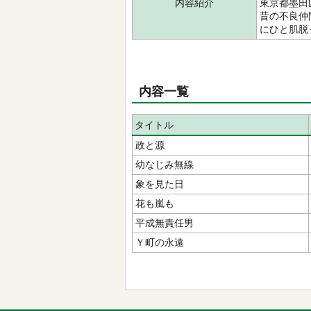
内容紹介
東京都墨田
昔の不良仲
にひと肌脱ぐ
内容一覧
タイトル
政と源
幼なじみ無線
象を見た日
花も嵐も
平成無責任男
Ｙ町の永遠