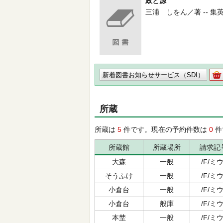
政と源
三浦 しをん／著 -- 集英社 --
新着図書お知らせサービス（SDI）
所蔵
所蔵は
5
件です。現在の予約件数は
0
件
所蔵館
所蔵場所
請求記
大森
一般
/F/ミウ
そうふけ
一般
/F/ミウ
小倉台
一般
/F/ミウ
小倉台
般庫
/F/ミウ
本埜
一般
/F/ミウ