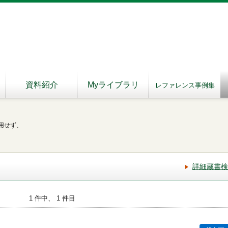
資料紹介
Myライブラリ
レファレンス事例集
用せず、
詳細蔵書検
1 件中、 1 件目