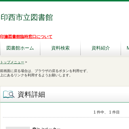
印西市立図書館
印旛図書館臨時窓口について
図書館ホーム
資料検索
資料紹介
トップメニュー
>
前画面に戻る場合は、ブラウザの戻るボタンを利用せず、
上にあるリンクを利用するようお願いします。
資料詳細
1 件中、 1 件目