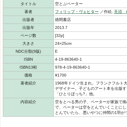
タイトル
空とぶペーター
著者
フィリップ・ヴェヒター
／作絵,
天沼 
出版者
徳間書店
出版年
2013.7
ページ数
[32p]
大きさ
24×25cm
NDC分類(9版)
E
ISBN
4-19-863640-1
ISBN13桁
978-4-19-863640-1
価格
¥1700
著者紹介
1968年ドイツ生まれ。フランクフル
デザイナー。子どものアート本を出版する
「ひとりぼっち?」他。
内容紹介
空をとべる男の子、ペーターが家族で南
で、ペーターは空をとんでいくことにし
とんでいたら、悪いやつに仲間の1羽が