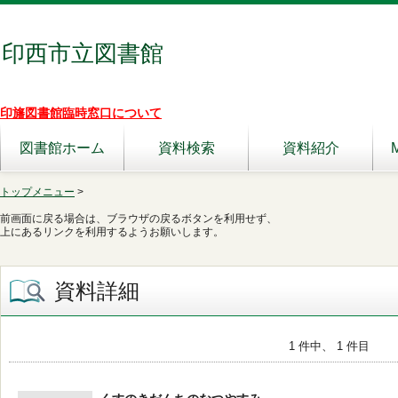
印西市立図書館
印旛図書館臨時窓口について
図書館ホーム
資料検索
資料紹介
トップメニュー
>
前画面に戻る場合は、ブラウザの戻るボタンを利用せず、
上にあるリンクを利用するようお願いします。
資料詳細
1 件中、 1 件目