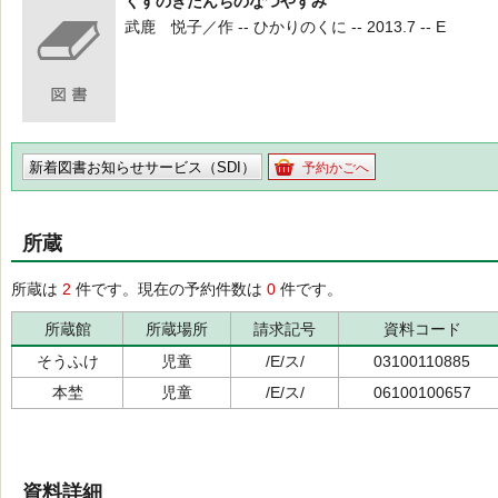
くすのきだんちのなつやすみ
武鹿 悦子／作 -- ひかりのくに -- 2013.7 -- E
新着図書お知らせサービス（SDI）
予約かごへ
所蔵
所蔵は
2
件です。現在の予約件数は
0
件です。
所蔵館
所蔵場所
請求記号
資料コード
そうふけ
児童
/E/ス/
03100110885
本埜
児童
/E/ス/
06100100657
資料詳細