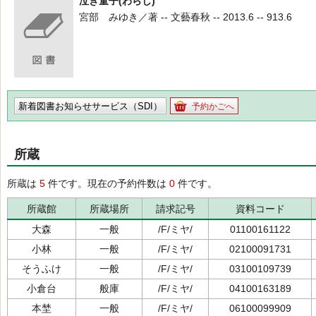
泣き童子(わらし)
宮部 みゆき／著 -- 文藝春秋 -- 2013.6 -- 913.6
新着図書お知らせサービス（SDI）
予約かごへ
所蔵
所蔵は
5
件です。現在の予約件数は
0
件です。
所蔵館
所蔵場所
請求記号
資料コード
大森
一般
/F/ミヤ/
01100161122
小林
一般
/F/ミヤ/
02100091731
そうふけ
一般
/F/ミヤ/
03100109739
小倉台
般庫
/F/ミヤ/
04100163189
本埜
一般
/F/ミヤ/
06100099909