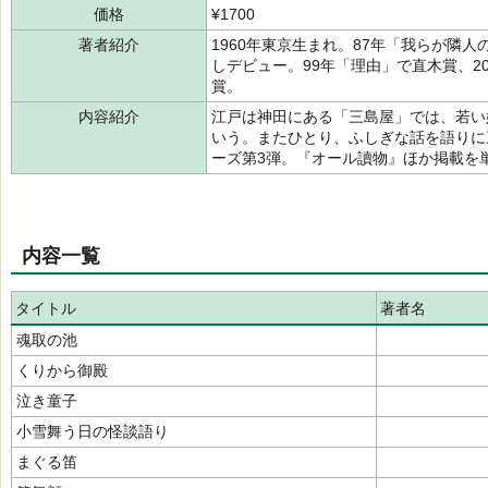
価格
¥1700
著者紹介
1960年東京生まれ。87年「我らが隣
しデビュー。99年「理由」で直木賞、2
賞。
内容紹介
江戸は神田にある「三島屋」では、若い
いう。またひとり、ふしぎな話を語りに
ーズ第3弾。『オール讀物』ほか掲載を
内容一覧
タイトル
著者名
魂取の池
くりから御殿
泣き童子
小雪舞う日の怪談語り
まぐる笛