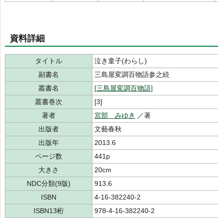
資料詳細
タイトル
泣き童子(わらし)
副書名
三島屋変調百物語参之続
叢書名
[三島屋変調百物語]
叢書巻次
[3]
著者
宮部 みゆき
／著
出版者
文藝春秋
出版年
2013.6
ページ数
441p
大きさ
20cm
NDC分類(9版)
913.6
ISBN
4-16-382240-2
ISBN13桁
978-4-16-382240-2