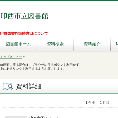
印西市立図書館
印旛図書館臨時窓口について
図書館ホーム
資料検索
資料紹介
トップメニュー
>
前画面に戻る場合は、ブラウザの戻るボタンを利用せず、
上にあるリンクを利用するようお願いします。
資料詳細
1 件中、 1 件目