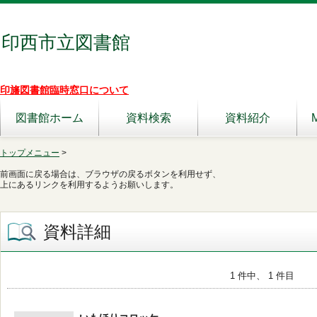
印西市立図書館
印旛図書館臨時窓口について
図書館ホーム
資料検索
資料紹介
トップメニュー
>
前画面に戻る場合は、ブラウザの戻るボタンを利用せず、
上にあるリンクを利用するようお願いします。
資料詳細
1 件中、 1 件目