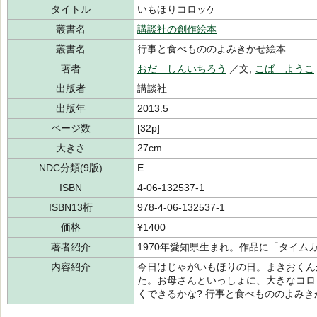
タイトル
いもほりコロッケ
叢書名
講談社の創作絵本
叢書名
行事と食べもののよみきかせ絵本
著者
おだ しんいちろう
／文,
こば ようこ
出版者
講談社
出版年
2013.5
ページ数
[32p]
大きさ
27cm
NDC分類(9版)
E
ISBN
4-06-132537-1
ISBN13桁
978-4-06-132537-1
価格
¥1400
著者紹介
1970年愛知県生まれ。作品に「タイム
内容紹介
今日はじゃがいもほりの日。まきおくん
た。お母さんといっしょに、大きなコロ
くできるかな? 行事と食べもののよみき