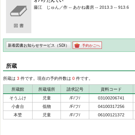
オバケたんてい
藤江 じゅん／作 -- あかね書房 -- 2013.3 -- 913.6
新着図書お知らせサービス（SDI）
予約かごへ
所蔵
所蔵は
3
件です。現在の予約件数は
0
件です。
所蔵館
所蔵場所
請求記号
資料コード
そうふけ
児童
/F/フ/
03100206741
小倉台
低物
/F/フ/
04100317256
本埜
児童
/F/フ/
06100121372