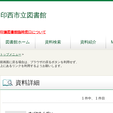
印西市立図書館
印旛図書館臨時窓口について
図書館ホーム
資料検索
資料紹介
トップメニュー
>
前画面に戻る場合は、ブラウザの戻るボタンを利用せず、
上にあるリンクを利用するようお願いします。
資料詳細
1 件中、 1 件目