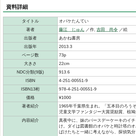
資料詳細
タイトル
オバケたんてい
著者
藤江 じゅん
／作,
吉田 尚令
／絵
出版者
あかね書房
出版年
2013.3
ページ数
73p
大きさ
22cm
NDC分類(9版)
913.6
ISBN
4-251-00551-9
ISBN13桁
978-4-251-00551-9
価格
¥1000
著者紹介
1965年千葉県生まれ。「五本目のろ
児童文学ファンタジー大賞奨励賞、椋鳩
内容紹介
真夜中に、妹のバースデーケーキのイチ
け。ダイは図書館のオバケと時計塔のオ
ばけたちと一緒に考えながら、探偵気分