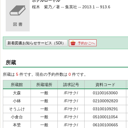
ホテルローヤル
桜木 紫乃／著 -- 集英社 -- 2013.1 -- 913.6
新着図書お知らせサービス（SDI）
予約かごへ
所蔵
所蔵は
5
件です。現在の予約件数は
0
件です。
所蔵館
所蔵場所
請求記号
資料コード
大森
一般
/F/サク/
01100163060
小林
一般
/F/サク/
02100092820
そうふけ
一般
/F/サク/
03100109291
小倉台
一般
/F/サク/
05100011054
本埜
一般
/F/サク/
06100100665