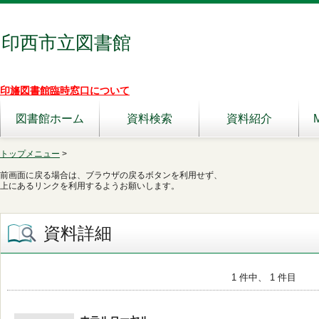
印西市立図書館
印旛図書館臨時窓口について
図書館ホーム
資料検索
資料紹介
トップメニュー
>
前画面に戻る場合は、ブラウザの戻るボタンを利用せず、
上にあるリンクを利用するようお願いします。
資料詳細
1 件中、 1 件目