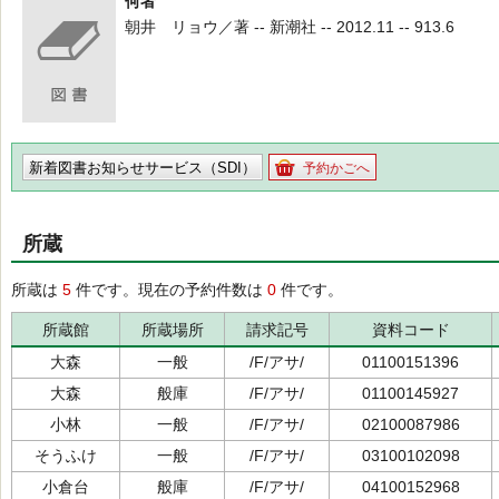
何者
朝井 リョウ／著 -- 新潮社 -- 2012.11 -- 913.6
新着図書お知らせサービス（SDI）
予約かごへ
所蔵
所蔵は
5
件です。現在の予約件数は
0
件です。
所蔵館
所蔵場所
請求記号
資料コード
大森
一般
/F/アサ/
01100151396
大森
般庫
/F/アサ/
01100145927
小林
一般
/F/アサ/
02100087986
そうふけ
一般
/F/アサ/
03100102098
小倉台
般庫
/F/アサ/
04100152968