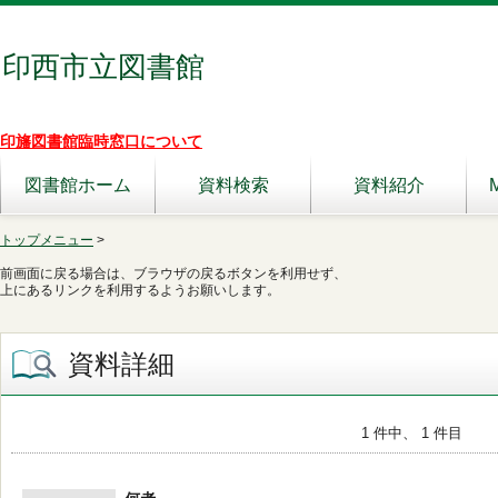
印西市立図書館
印旛図書館臨時窓口について
図書館ホーム
資料検索
資料紹介
トップメニュー
>
前画面に戻る場合は、ブラウザの戻るボタンを利用せず、
上にあるリンクを利用するようお願いします。
資料詳細
1 件中、 1 件目