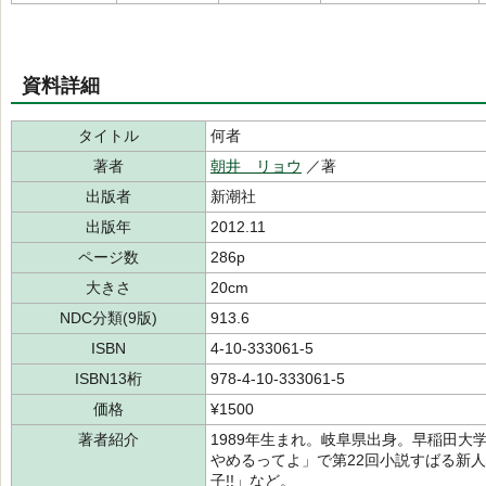
資料詳細
タイトル
何者
著者
朝井 リョウ
／著
出版者
新潮社
出版年
2012.11
ページ数
286p
大きさ
20cm
NDC分類(9版)
913.6
ISBN
4-10-333061-5
ISBN13桁
978-4-10-333061-5
価格
¥1500
著者紹介
1989年生まれ。岐阜県出身。早稲田大
やめるってよ」で第22回小説すばる新
子!!」など。