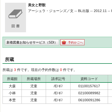
美女と野獣
アーシュラ・ジョーンズ／文 -- BL出版 -- 2012.11 -- 
新着図書お知らせサービス（SDI）
予約かごへ
所蔵
所蔵は
3
件です。現在の予約件数は
0
件です。
所蔵館
所蔵場所
請求記号
資料コード
大森
児童
/E/ギ/
01100157617
小林
児童
/E/ギ/
02100089982
本埜
児童
/E/ギ/
06100091286