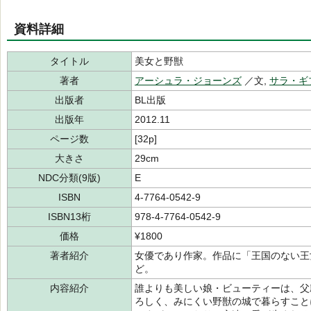
資料詳細
タイトル
美女と野獣
著者
アーシュラ・ジョーンズ
／文,
サラ・ギ
出版者
BL出版
出版年
2012.11
ページ数
[32p]
大きさ
29cm
NDC分類(9版)
E
ISBN
4-7764-0542-9
ISBN13桁
978-4-7764-0542-9
価格
¥1800
著者紹介
女優であり作家。作品に「王国のない王
ど。
内容紹介
誰よりも美しい娘・ビューティーは、父
ろしく、みにくい野獣の城で暮らすこと