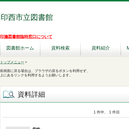
印西市立図書館
印旛図書館臨時窓口について
図書館ホーム
資料検索
資料紹介
トップメニュー
>
前画面に戻る場合は、ブラウザの戻るボタンを利用せず、
上にあるリンクを利用するようお願いします。
資料詳細
1 件中、 1 件目