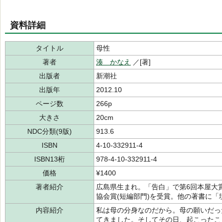
資料詳細
タイトル
母性
著者
湊 かなえ
／[著]
出版者
新潮社
出版年
2012.10
ページ数
266p
大きさ
20cm
NDC分類(9版)
913.6
ISBN
4-10-332911-4
ISBN13桁
978-4-10-332911-4
価格
¥1400
著者紹介
広島県生まれ。「告白」で第6回本屋大
協会賞(短編部門)を受賞。他の著書に「
内容紹介
私は母の分身なのだから。母の願いだっ
てきました。そしてその日、起こったこ