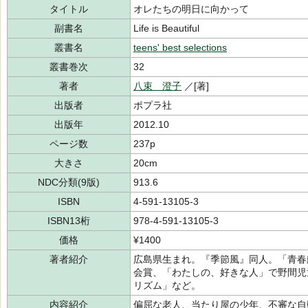
タイトル
オレたちの明日に向かって
副書名
Life is Beautiful
叢書名
teens' best selections
叢書巻次
32
著者
八束 澄子
／[著]
出版者
ポプラ社
出版年
2012.10
ページ数
237p
大きさ
20cm
NDC分類(9版)
913.6
ISBN
4-591-13105-3
ISBN13桁
978-4-591-13105-3
価格
¥1400
著者紹介
広島県生まれ。『季節風』同人。「青春
会賞、「わたしの、好きな人」で野間児
リズム」など。
内容紹介
偏屈な老人、当たり屋の少年、不審な自