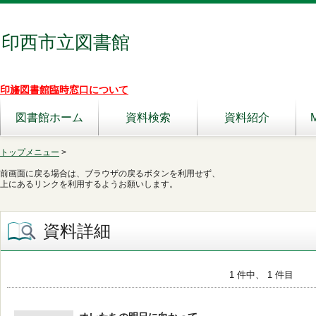
印西市立図書館
印旛図書館臨時窓口について
図書館ホーム
資料検索
資料紹介
トップメニュー
>
前画面に戻る場合は、ブラウザの戻るボタンを利用せず、
上にあるリンクを利用するようお願いします。
資料詳細
1 件中、 1 件目