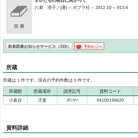
オレたちの明日に向かって
八束 澄子／[著] -- ポプラ社 -- 2012.10 -- 913.6
新着図書お知らせサービス（SDI）
予約かごへ
所蔵
所蔵は
1
件です。現在の予約件数は
0
件です。
所蔵館
所蔵場所
請求記号
資料コード
小倉台
児童
/F/ヤ/
04100190620
資料詳細