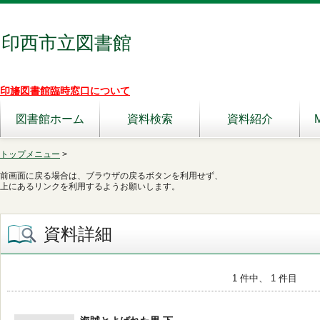
印西市立図書館
印旛図書館臨時窓口について
図書館ホーム
資料検索
資料紹介
トップメニュー
>
前画面に戻る場合は、ブラウザの戻るボタンを利用せず、
上にあるリンクを利用するようお願いします。
資料詳細
1 件中、 1 件目