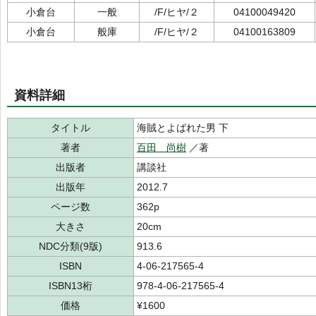
小倉台
一般
/F/ヒヤ/２
04100049420
小倉台
般庫
/F/ヒヤ/２
04100163809
資料詳細
タイトル
海賊とよばれた男 下
著者
百田 尚樹
／著
出版者
講談社
出版年
2012.7
ページ数
362p
大きさ
20cm
NDC分類(9版)
913.6
ISBN
4-06-217565-4
ISBN13桁
978-4-06-217565-4
価格
¥1600