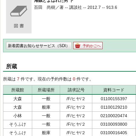
海賊とよばれた男 下
百田 尚樹／著 -- 講談社 -- 2012.7 -- 913.6
新着図書お知らせサービス（SDI）
予約かごへ
所蔵
所蔵は
7
件です。現在の予約件数は
0
件です。
所蔵館
所蔵場所
請求記号
資料コード
大森
一般
/F/ヒヤ/２
01100155397
大森
般庫
/F/ヒヤ/２
01100129210
小林
一般
/F/ヒヤ/２
02100020474
そうふけ
一般
/F/ヒヤ/２
03100093800
そうふけ
般庫
/F/ヒヤ/２
03100016405