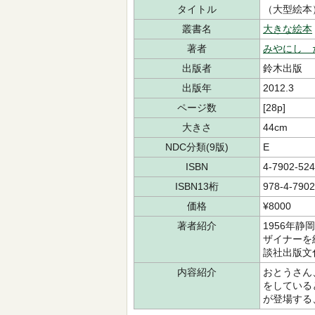
タイトル
（大型絵本
叢書名
大きな絵本
著者
みやにし 
出版者
鈴木出版
出版年
2012.3
ページ数
[28p]
大きさ
44cm
NDC分類(9版)
E
ISBN
4-7902-524
ISBN13桁
978-4-7902
価格
¥8000
著者紹介
1956年
ザイナーを
談社出版文
内容紹介
おとうさん
をしている
が登場する