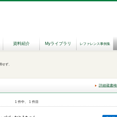
資料紹介
Myライブラリ
レファレンス事例集
用せず、
詳細蔵書検
1 件中、 1 件目