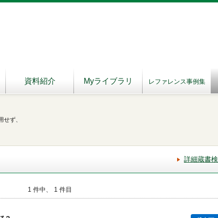
資料紹介
Myライブラリ
レファレンス事例集
用せず、
詳細蔵書検
1 件中、 1 件目