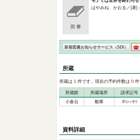
モナミは世界を終わらせ
はやみね かおる／[著] -- 角川
新着図書お知らせサービス（SDI）
所蔵
所蔵は
1
件です。現在の予約件数は
0
件
所蔵館
所蔵場所
請求記号
小倉台
般庫
/F/ハヤ/
資料詳細