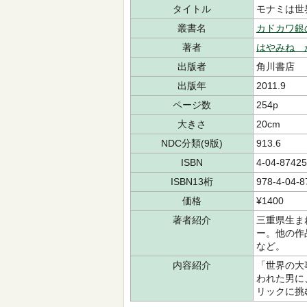
タイトル
モナミは世
叢書名
カドカワ銀
著者
はやみね 
出版者
角川書店
出版年
2011.9
ページ数
254p
大きさ
20cm
NDC分類(9版)
913.6
ISBN
4-04-87425
ISBN13桁
978-4-04-8
価格
¥1400
著者紹介
三重県生ま
ー。他の作
など。
内容紹介
「世界の大
われた男に
リックに挑