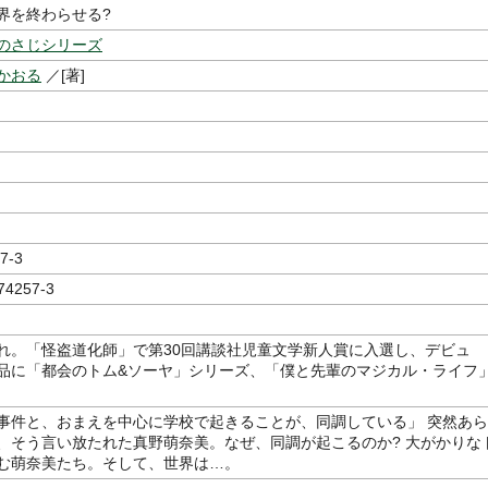
界を終わらせる?
のさじシリーズ
かおる
／[著]
7-3
74257-3
れ。「怪盗道化師」で第30回講談社児童文学新人賞に入選し、デビュ
品に「都会のトム&ソーヤ」シリーズ、「僕と先輩のマジカル・ライフ
事件と、おまえを中心に学校で起きることが、同調している」 突然あら
、そう言い放たれた真野萌奈美。なぜ、同調が起こるのか? 大がかりな
む萌奈美たち。そして、世界は…。