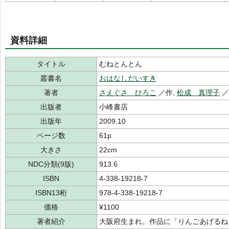
資料詳細
タイトル
むねとんとん
叢書名
おはなしだいすき
著者
さえぐさ ひろこ
／作,
松成 真理子
出版者
小峰書店
出版年
2009.10
ページ数
61p
大きさ
22cm
NDC分類(9版)
913.6
ISBN
4-338-19218-7
ISBN13桁
978-4-338-19218-7
価格
¥1100
著者紹介
大阪府生まれ。作品に「りんごあげるね