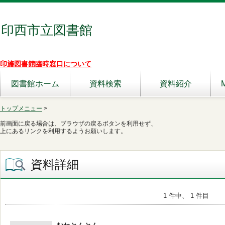
印西市立図書館
印旛図書館臨時窓口について
図書館ホーム
資料検索
資料紹介
トップメニュー
>
前画面に戻る場合は、ブラウザの戻るボタンを利用せず、
上にあるリンクを利用するようお願いします。
資料詳細
1 件中、 1 件目