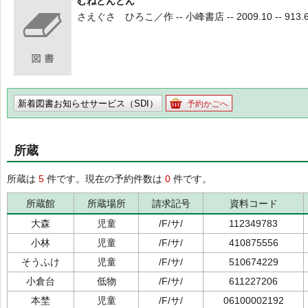
むねとんとん
さえぐさ ひろこ／作 -- 小峰書店 -- 2009.10 -- 913.
新着図書お知らせサービス（SDI）
予約かごへ
所蔵
所蔵は
5
件です。現在の予約件数は
0
件です。
所蔵館
所蔵場所
請求記号
資料コード
大森
児童
/F/サ/
112349783
小林
児童
/F/サ/
410875556
そうふけ
児童
/F/サ/
510674229
小倉台
低物
/F/サ/
611227206
本埜
児童
/F/サ/
06100002192