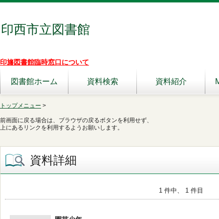
印西市立図書館
印旛図書館臨時窓口について
図書館ホーム
資料検索
資料紹介
トップメニュー
>
前画面に戻る場合は、ブラウザの戻るボタンを利用せず、
上にあるリンクを利用するようお願いします。
資料詳細
1 件中、 1 件目