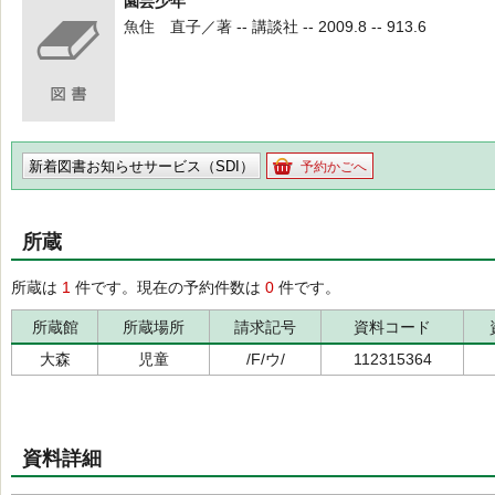
園芸少年
魚住 直子／著 -- 講談社 -- 2009.8 -- 913.6
新着図書お知らせサービス（SDI）
予約かごへ
所蔵
所蔵は
1
件です。現在の予約件数は
0
件です。
所蔵館
所蔵場所
請求記号
資料コード
大森
児童
/F/ウ/
112315364
資料詳細