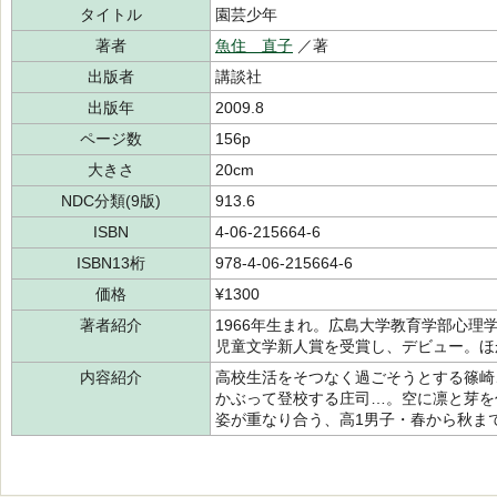
タイトル
園芸少年
著者
魚住 直子
／著
出版者
講談社
出版年
2009.8
ページ数
156p
大きさ
20cm
NDC分類(9版)
913.6
ISBN
4-06-215664-6
ISBN13桁
978-4-06-215664-6
価格
¥1300
著者紹介
1966年生まれ。広島大学教育学部心理
児童文学新人賞を受賞し、デビュー。ほ
内容紹介
高校生活をそつなく過ごそうとする篠崎
かぶって登校する庄司…。空に凛と芽を
姿が重なり合う、高1男子・春から秋ま