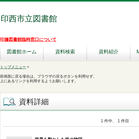
印西市立図書館
印旛図書館臨時窓口について
図書館ホーム
資料検索
資料紹介
トップメニュー
>
前画面に戻る場合は、ブラウザの戻るボタンを利用せず、
上にあるリンクを利用するようお願いします。
資料詳細
1 件中、 1 件目