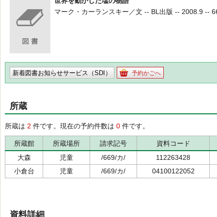
世界を動かした塩の物語
マーク・カーランスキー／文 -- BL出版 -- 2008.9 -- 66
新着図書お知らせサービス（SDI）
予約かごへ
所蔵
所蔵は
2
件です。現在の予約件数は
0
件です。
所蔵館
所蔵場所
請求記号
資料コード
大森
児童
/669/カ/
112263428
小倉台
児童
/669/カ/
04100122052
資料詳細