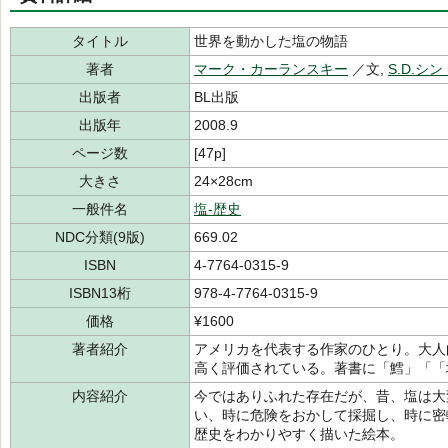
タイトル
世界を動かした塩の物語
著者
マーク・カーランスキー
／文,
S.D.シ
出版者
BL出版
出版年
2008.9
ページ数
[47p]
大きさ
24×28cm
一般件名
塩-歴史
NDC分類(9版)
669.02
ISBN
4-7764-0315-9
ISBN13桁
978-4-7764-0315-9
価格
¥1600
著者紹介
アメリカを代表する作家のひとり。大人
高く評価されている。著書に「鱈」「「塩
内容紹介
今ではありふれた存在だが、昔、塩は大
い、時に危険をおかして採掘し、時に密
歴史をわかりやすく描いた絵本。