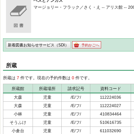
ベスとアンガス
マージョリー・フラック／さく・え -- アリス館 -- 2007.1
新着図書お知らせサービス（SDI）
予約かごへ
所蔵
所蔵は
7
件です。現在の予約件数は
0
件です。
所蔵館
所蔵場所
請求記号
資料コード
大森
児童
/E/フ/
112224036
大森
児童
/E/フ/
112224027
小林
児童
/E/フ/
410834464
そうふけ
児童
/E/フ/
510616735
小倉台
児童
/E/フ/
611032690