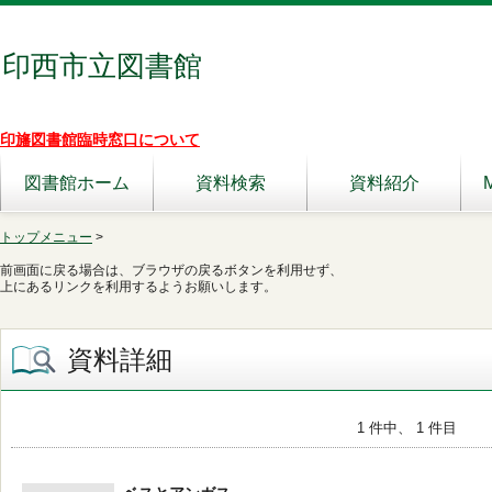
印西市立図書館
印旛図書館臨時窓口について
図書館ホーム
資料検索
資料紹介
トップメニュー
>
前画面に戻る場合は、ブラウザの戻るボタンを利用せず、
上にあるリンクを利用するようお願いします。
資料詳細
1 件中、 1 件目