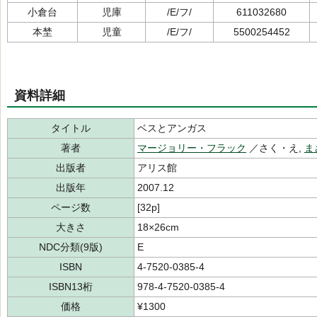
小倉台
児庫
/E/フ/
611032680
本埜
児童
/E/フ/
5500254452
資料詳細
タイトル
ベスとアンガス
著者
マージョリー・フラック
／さく・え,
ま
出版者
アリス館
出版年
2007.12
ページ数
[32p]
大きさ
18×26cm
NDC分類(9版)
E
ISBN
4-7520-0385-4
ISBN13桁
978-4-7520-0385-4
価格
¥1300