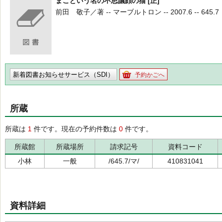
まこという名の不思議顔の猫 [正]
前田 敬子／著 -- マーブルトロン -- 2007.6 -- 645.7
新着図書お知らせサービス（SDI）
予約かごへ
所蔵
所蔵は
1
件です。現在の予約件数は
0
件です。
所蔵館
所蔵場所
請求記号
資料コード
小林
一般
/645.7/マ/
410831041
資料詳細