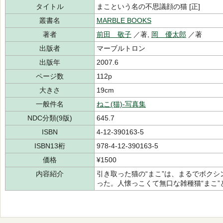
タイトル
まこという名の不思議顔の猫 [正]
叢書名
MARBLE BOOKS
著者
前田 敬子
／著,
岡 優太郎
／著
出版者
マーブルトロン
出版年
2007.6
ページ数
112p
大きさ
19cm
一般件名
ねこ(猫)-写真集
NDC分類(9版)
645.7
ISBN
4-12-390163-5
ISBN13桁
978-4-12-390163-5
価格
¥1500
内容紹介
引き取った猫の“まこ”は、まるでボク
った。人懐っこくて無口な雑種猫“まこ”