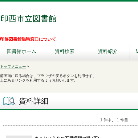
印西市立図書館
印旛図書館臨時窓口について
図書館ホーム
資料検索
資料紹介
トップメニュー
>
前画面に戻る場合は、ブラウザの戻るボタンを利用せず、
上にあるリンクを利用するようお願いします。
資料詳細
1 件中、 1 件目